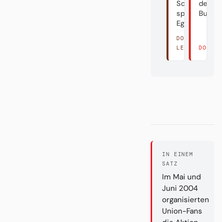
Schön
der
spielen?
Bundes
Egal.
DORT
LESEN →
DORT 
IN EINEM
SATZ
Im Mai und
Juni 2004
organisierten
Union-Fans