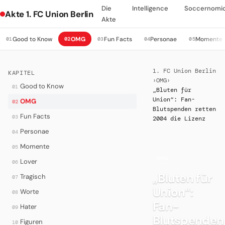
Die
Intelligence
Soccernomi
Akte 1. FC Union Berlin
Akte
Good to Know
OMG
Fun Facts
Personae
Momente
01
02
03
04
05
1. FC Union Berlin
KAPITEL
›
OMG
›
Good to Know
01
„Bluten für
Union“: Fan-
OMG
02
Blutspenden retten
Fun Facts
03
2004 die Lizenz
Personae
04
Momente
05
·
OMG
Lover
06
„Bluten für
Tragisch
07
Union“:
Worte
08
Fan-
Hater
09
Blutspenden
Figuren
10