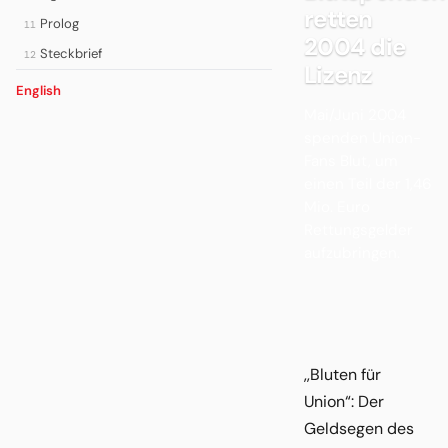
retten
Prolog
11
2004 die
Steckbrief
12
Lizenz
English
Mai/Juni 2004
spenden Union-
Fans Blut, um
einen Teil der 1,46
Mio. Euro
Rettungsgelder
aufzubringen.
,,Bluten für
Union“: Der
Geldsegen des