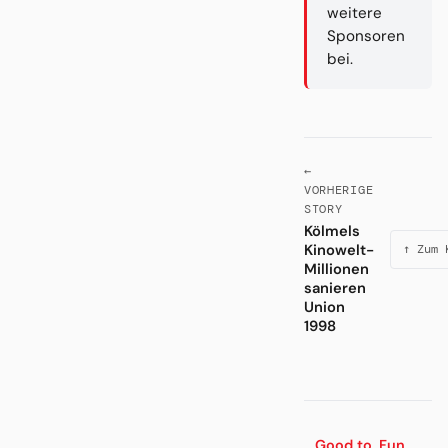
weitere
Sponsoren
bei.
←
VORHERIGE
STORY
Kölmels
Kinowelt-
↑ Zum 
Millionen
sanieren
Union
1998
Good to
Fun