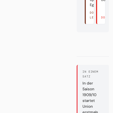
Egal.
DORT
LESEN →
DORT 
IN EINEM
SATZ
In der
Saison
1909/10
startet
Union
erstmals