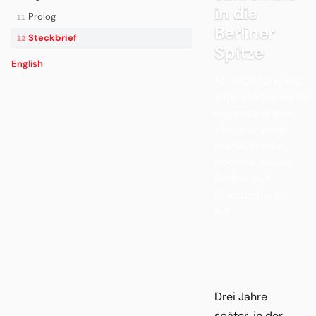
in die
Prolog
11
Berliner
Steckbrief
12
Spitze
English
Ab 1909/10 spielt
Oberschöneweide
eigenständig im
VBB und steigt
bis 1914 in die
höchste Klasse
Berlins und
Brandenburgs
auf.
Drei Jahre
später, in der