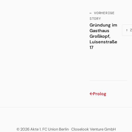
← VORHERIGE
STORY
Gründung im
Gasthaus
↑ Z
Großkopf,
Luisenstraße
17
←
Prolog
© 2026 Akte 1. FC Union Berlin
·
Closelook Venture GmbH