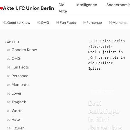
Die
Intelligence
Soccernomi
Akte 1. FC Union Berlin
Akte
Good to Know
OMG
Fun Facts
Personae
Momente
01
02
03
04
05
1. FC Union Berlin
KAPITEL
›
Steckbrief
›
Good to Know
01
Drei Aufstiege in
fünf Jahren bis in
OMG
02
die Berliner
Fun Facts
03
Spitze
Personae
04
Momente
05
·
STECKBRIEF
Lover
06
Drei
Tragisch
07
Aufstiege
Worte
08
in fünf
Hater
09
Jahren bis
Figuren
10