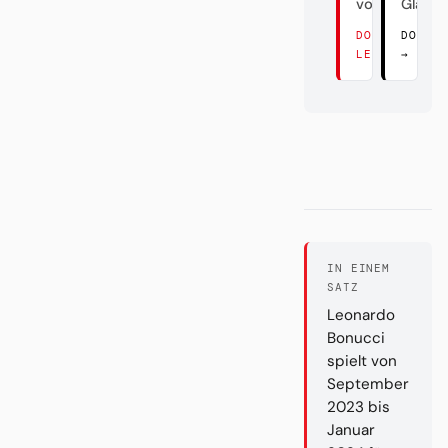
vom Main
Glanz
DORT
DORT 
LESEN →
→
IN EINEM
SATZ
Leonardo
Bonucci
spielt von
September
2023 bis
Januar