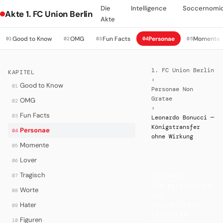
Die
Intelligence
Soccernomi
Akte 1. FC Union Berlin
Akte
Good to Know
OMG
Fun Facts
Personae
Momente
01
02
03
04
05
1. FC Union Berlin
KAPITEL
›
Good to Know
01
Personae Non
Gratae
OMG
02
›
Fun Facts
03
Leonardo Bonucci —
Königstransfer
Personae
04
ohne Wirkung
Momente
05
Lover
06
Tragisch
07
PERSONAE
·
FEHLBESETZUNGEN
Worte
08
UND
Hater
GESCHEITERTE
09
TRANSFERS
Figuren
10