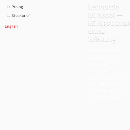
Leonardo
Prolog
11
Bonucci —
Steckbrief
12
Königstransf
English
ohne
Wirkung
Der italienische
Europameister
scheitert
zwischen
September 2023
und Januar 2024
am Pressing-Stil
von Union Berlin.