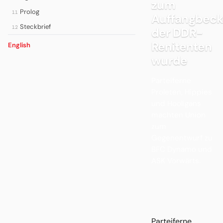
zum
Prolog
11
Auffangbec
Steckbrief
12
der DDR-
Renitenten
English
wurde
Parteiferne
Proleten, Hippies
und Hooligans
machten Union
zum
Gegenentwurf zu
BFC Dynamo und
ASK Vorwärts.
Parteiferne