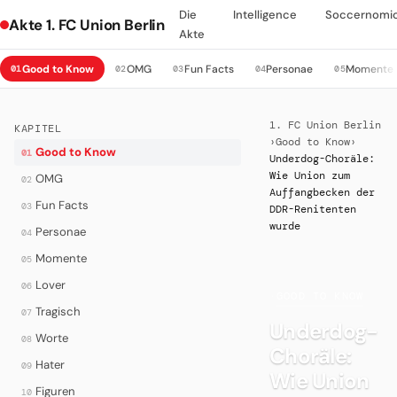
Die
Intelligence
Soccernomi
Akte 1. FC Union Berlin
Akte
Good to Know
OMG
Fun Facts
Personae
Momente
01
02
03
04
05
1. FC Union Berlin
KAPITEL
›
Good to Know
›
Good to Know
01
Underdog-Choräle:
Wie Union zum
OMG
02
Auffangbecken der
Fun Facts
03
DDR-Renitenten
wurde
Personae
04
Momente
05
Lover
06
·
GOOD TO KNOW
Tragisch
07
Underdog-
Worte
08
Choräle:
Hater
09
Wie Union
Figuren
10