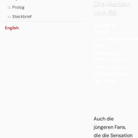
Die Helden
Prolog
11
von 68
Steckbrief
12
40-Jahre-
English
Plakate,
Ehrenmitgliedschaf
2016,
Choreographie
2018 über vier
Heimbereiche,
Dampferfahrt auf
der Spree.
Auch die
jüngeren Fans,
die die Sensation