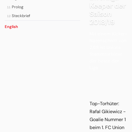
Keeper der
Prolog
11
Saison
Steckbrief
12
2018/19
English
Mit einem Kicker-
Notenschnitt von
2,68 ist Unions
Stammtorhüter
der beste der
Liga.
Top-Torhüter:
Rafal Gikiewicz -
Goalie Nummer 1
beim 1. FC Union