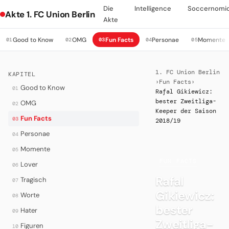
Die
Intelligence
Soccernomi
Akte 1. FC Union Berlin
Akte
Good to Know
OMG
Fun Facts
Personae
Momente
01
02
03
04
05
1. FC Union Berlin
KAPITEL
›
Fun Facts
›
Good to Know
01
Rafal Gikiewicz:
bester Zweitliga-
OMG
02
Keeper der Saison
Fun Facts
03
2018/19
Personae
04
Momente
05
·
FUN FACTS
Lover
06
Rafal
Tragisch
07
Gikiewicz:
Worte
08
bester
Hater
09
Zweitliga-
Figuren
10