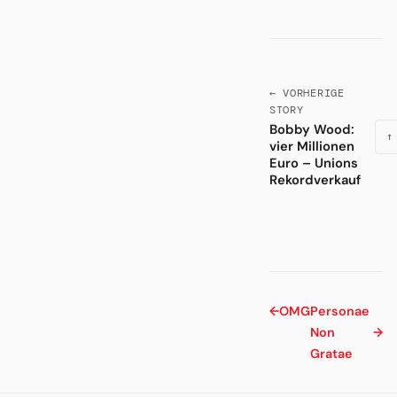
← VORHERIGE
STORY
Bobby Wood:
↑
vier Millionen
Euro – Unions
Rekordverkauf
←
OMG
Personae
Non
→
Gratae