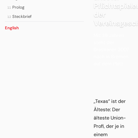
Pflichtspiele
Prolog
11
der
Steckbrief
12
Vereinsgesc
English
Mit 39 Jahren
steht der
Brasilianer 2007
noch in Bremen
auf dem Platz.
,,Texas“ ist der
Älteste: Der
älteste Union-
Profi, der je in
einem