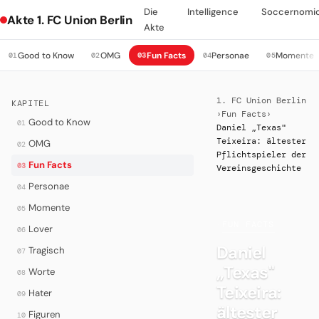
Die
Intelligence
Soccernomi
Akte 1. FC Union Berlin
Akte
Good to Know
OMG
Fun Facts
Personae
Momente
01
02
03
04
05
1. FC Union Berlin
KAPITEL
›
Fun Facts
›
Good to Know
01
Daniel „Texas"
Teixeira: ältester
OMG
02
Pflichtspieler der
Fun Facts
03
Vereinsgeschichte
Personae
04
Momente
05
·
FUN FACTS
Lover
06
Daniel
Tragisch
07
„Texas"
Worte
08
Teixeira:
Hater
09
ältester
Figuren
10