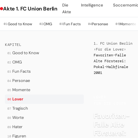
Die
Intelligence
Soccernomi
Akte 1. FC Union Berlin
Akte
Good to Know
OMG
Fun Facts
Personae
Momente
01
02
03
04
05
1. FC Union Berlin
KAPITEL
›
Für die Lover
›
Good to Know
01
Favoriten-Falle
Alte Försterei:
OMG
02
Pokal-Halbfinale
Fun Facts
03
2001
Personae
04
Momente
05
LOVER
·
Lover
06
FÜR DIE LOVER
Tragisch
07
Favoriten-
Worte
08
Falle Alte
Hater
09
Försterei:
Figuren
10