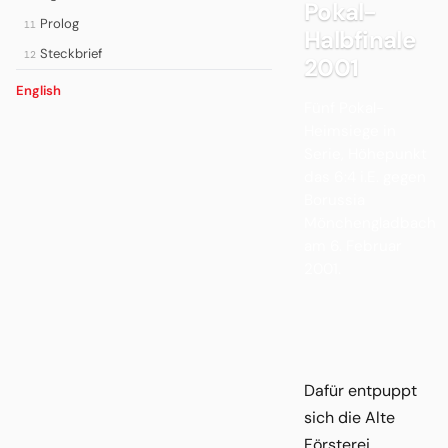
Pokal-
Prolog
11
Halbfinale
Steckbrief
12
2001
English
Fünf Pokal-
Heimsiege in
Serie, Höhepunkt
das 6:4 i.E. gegen
Borussia
Mönchengladbach
am 6. Februar
2001.
Dafür entpuppt
sich die Alte
Försterei