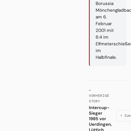
Borussia
Mönchengladba
am 6.
Februar
2001 mit
6:4 im
Elfmeterschieße
im
Halbfinale.
←
VORHERIGE
STORY
Intercup-
Sieger
↑ Zum
1985 vor
Uerdingen,
Lüttich