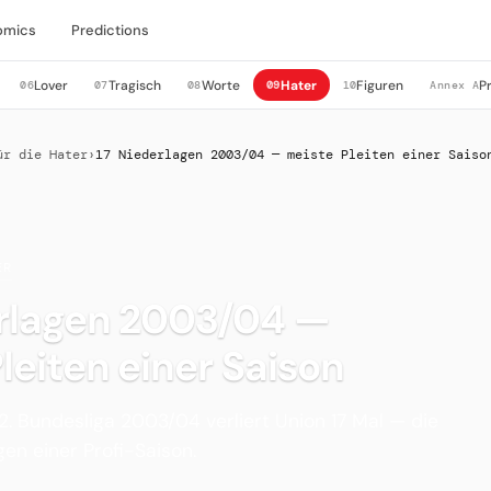
omics
Predictions
Lover
Tragisch
Worte
Hater
Figuren
P
06
07
08
09
10
Annex A
ür die Hater
›
17 Niederlagen 2003/04 — meiste Pleiten einer Saiso
ER
erlagen 2003/04 —
leiten einer Saison
 2. Bundesliga 2003/04 verliert Union 17 Mal — die
en einer Profi-Saison.