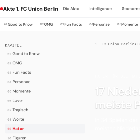
Akte 1. FC Union Berlin
Die Akte
Intelligence
Soccern
Good to Know
OMG
Fun Facts
Personae
Momente
01
02
03
04
05
1. FC Union Berlin
›
F
KAPITEL
Good to Know
01
OMG
02
Fun Facts
03
HATER
·
FÜR DIE HAT
Personae
04
17 Nied
Momente
05
meiste P
Lover
06
Tragisch
07
In 34 Spielen der
Worte
08
meisten Niederlag
Hater
09
Figuren
10