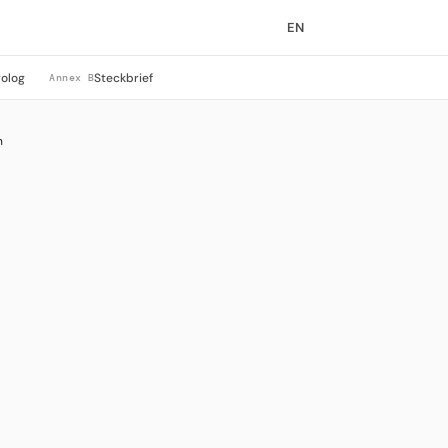
EN
rolog
Steckbrief
Annex B
n