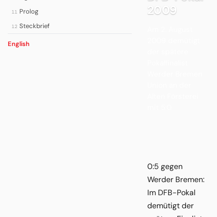
2009
Prolog
11
Steckbrief
12
Am 2. August
2009 demütigt
English
der spätere
Pokalfinalist
Werder Bremen
Union an der
Alten Försterei
mit 5:0.
0:5 gegen
Werder Bremen:
Im DFB-Pokal
demütigt der