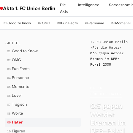
Die
Intelligence
Soccernomi
Akte 1. FC Union Berlin
Akte
Good to Know
OMG
Fun Facts
Personae
Momente
01
02
03
04
05
1. FC Union Berlin
KAPITEL
›
Für die Hater
›
Good to Know
01
0:5 gegen Werder
Bremen im DFB-
OMG
02
Pokal 2009
Fun Facts
03
Personae
04
Momente
05
HATER
·
FÜR DIE HATER
Lover
06
0:5 gegen
Tragisch
07
Werder
Worte
08
Bremen im
Hater
09
DFB-Pokal
Figuren
10