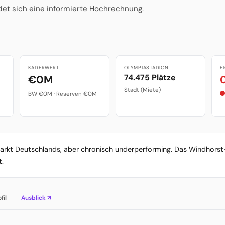
det sich eine informierte Hochrechnung.
KADERWERT
OLYMPIASTADION
E
74.475 Plätze
€0M
Stadt (Miete)
BW €0M · Reserven €0M
Markt Deutschlands, aber chronisch underperforming. Das Windhorst-
t.
fil
Ausblick ↗