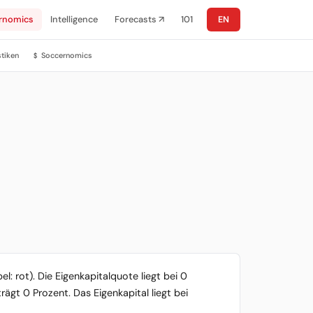
rnomics
Intelligence
Forecasts ↗
101
EN
stiken
Soccernomics
$
l: rot). Die Eigenkapitalquote liegt bei 0
ägt 0 Prozent. Das Eigenkapital liegt bei