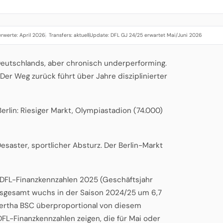
rwerte: April 2026
Transfers: aktuell
Update: DFL GJ 24/25 erwartet Mai/Juni 2026
·
·
 Deutschlands, aber chronisch underperforming.
Der Weg zurück führt über Jahre disziplinierter
erlin: Riesiger Markt, Olympiastadion (74.000)
Desaster, sportlicher Absturz. Der Berlin-Markt
n DFL-Finanzkennzahlen 2025 (Geschäftsjahr
insgesamt wuchs in der Saison 2024/25 um 6,7
Hertha BSC überproportional von diesem
FL-Finanzkennzahlen zeigen, die für Mai oder