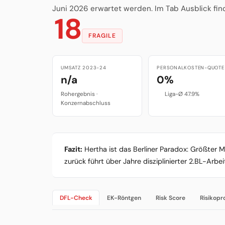
Juni 2026 erwartet werden. Im Tab Ausblick fin
18
FRAGILE
UMSATZ 2023-24
PERSONALKOSTEN-QUOTE
n/a
0%
Rohergebnis ·
Liga-Ø 47.9%
Konzernabschluss
Fazit:
Hertha ist das Berliner Paradox: Größter 
zurück führt über Jahre disziplinierter 2.BL-Arbei
DFL-Check
EK-Röntgen
Risk Score
Risikopro