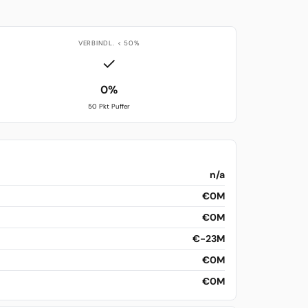
VERBINDL. < 50%
✓
0%
50 Pkt Puffer
n/a
€0M
€0M
€-23M
€0M
€0M