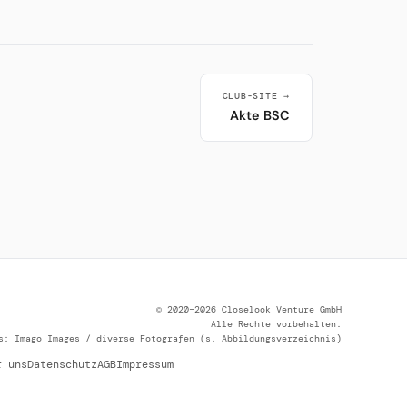
CLUB-SITE →
Akte BSC
© 2020–2026 Closelook Venture GmbH
Alle Rechte vorbehalten.
s: Imago Images / diverse Fotografen (s. Abbildungsverzeichnis)
r uns
Datenschutz
AGB
Impressum