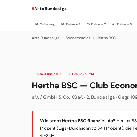
Akte Bundesliga
Gründung
Dekade 1
Dekade 2
Dekade 3
01
02
03
04
Akte Bundesliga
›
Soccernomics
›
Hertha BSC
SOCCERNOMICS · BILANZANALYSE
Hertha BSC — Club Econ
e.V. / GmbH & Co. KGaA · 2. Bundesliga · Gegr. 18
Wie steht Hertha BSC finanziell da?
Hertha BSC
Prozent (Liga-Durchschnitt: 34,1 Prozent), die 
€-23M.