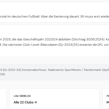
nzial im deutschen Fußball. Aber die Sanierung dauert. EK muss erst wied
 2025, die das Geschäftsjahr 2023/24 abbilden (Stichtag 30.06.2024). Kade
l. Die nächsten Club-Level-Bilanzdaten (GJ 2024/25) erwartet die DFL vor
 (GJ 2023-24), Konzernabschluss · Kaderwerte: SportMonks / Transfermarkt (April 
2026
LIGA-ÜBERBLICK
F
Alle 22 Clubs →
M