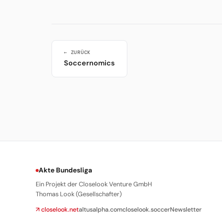
← ZURÜCK
Soccernomics
Akte Bundesliga
Ein Projekt der Closelook Venture GmbH
Thomas Look (Gesellschafter)
↗ closelook.net
altusalpha.com
closelook.soccer
Newsletter