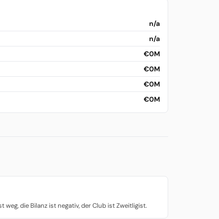
n/a
n/a
€0M
€0M
€0M
€0M
eg, die Bilanz ist negativ, der Club ist Zweitligist.