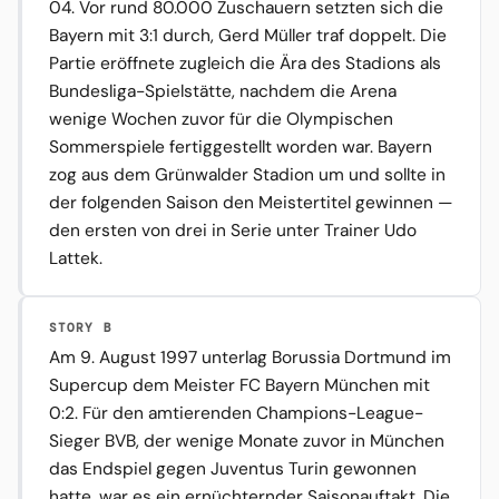
04. Vor rund 80.000 Zuschauern setzten sich die
Bayern mit 3:1 durch, Gerd Müller traf doppelt. Die
Partie eröffnete zugleich die Ära des Stadions als
Bundesliga-Spielstätte, nachdem die Arena
wenige Wochen zuvor für die Olympischen
Sommerspiele fertiggestellt worden war. Bayern
zog aus dem Grünwalder Stadion um und sollte in
der folgenden Saison den Meistertitel gewinnen —
den ersten von drei in Serie unter Trainer Udo
Lattek.
STORY B
Am 9. August 1997 unterlag Borussia Dortmund im
Supercup dem Meister FC Bayern München mit
0:2. Für den amtierenden Champions-League-
Sieger BVB, der wenige Monate zuvor in München
das Endspiel gegen Juventus Turin gewonnen
hatte, war es ein ernüchternder Saisonauftakt. Die