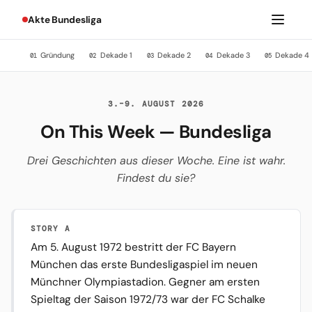
Akte Bundesliga
Gründung
Dekade 1
Dekade 2
Dekade 3
Dekade 4
01
02
03
04
05
3.–9. AUGUST 2026
On This Week — Bundesliga
Drei Geschichten aus dieser Woche. Eine ist wahr.
Findest du sie?
STORY A
Am 5. August 1972 bestritt der FC Bayern
München das erste Bundesligaspiel im neuen
Münchner Olympiastadion. Gegner am ersten
Spieltag der Saison 1972/73 war der FC Schalke