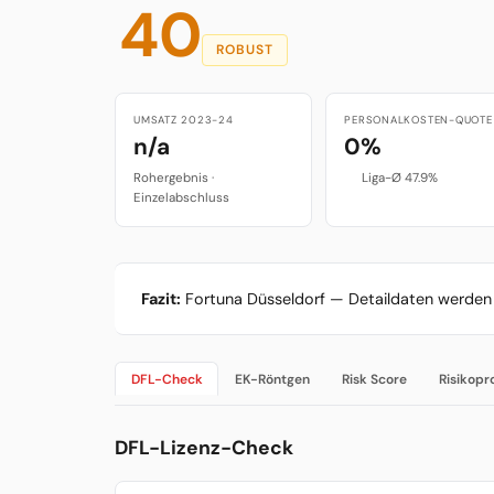
40
ROBUST
UMSATZ 2023-24
PERSONALKOSTEN-QUOTE
n/a
0%
Rohergebnis ·
Liga-Ø 47.9%
Einzelabschluss
Fazit:
Fortuna Düsseldorf — Detaildaten werden 
DFL-Check
EK-Röntgen
Risk Score
Risikopro
DFL-Lizenz-Check