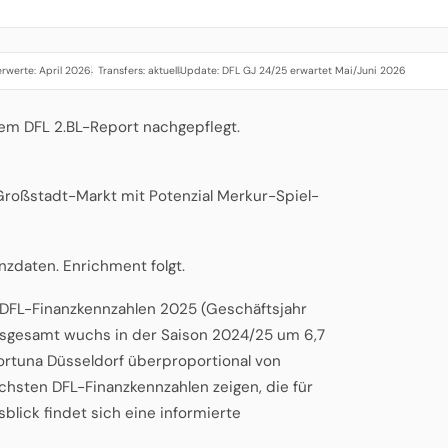
rwerte: April 2026
Transfers: aktuell
Update: DFL GJ 24/25 erwartet Mai/Juni 2026
·
·
em DFL 2.BL-Report nachgepflegt.
 Großstadt-Markt mit Potenzial Merkur-Spiel-
anzdaten. Enrichment folgt.
n DFL-Finanzkennzahlen 2025 (Geschäftsjahr
insgesamt wuchs in der Saison 2024/25 um 6,7
Fortuna Düsseldorf überproportional von
hsten DFL-Finanzkennzahlen zeigen, die für
lick findet sich eine informierte