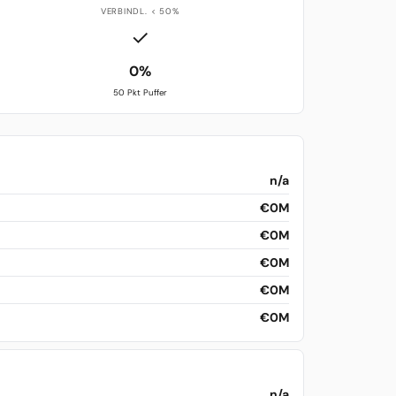
VERBINDL. < 50%
✓
0%
50 Pkt Puffer
n/a
€0M
€0M
€0M
€0M
€0M
n/a