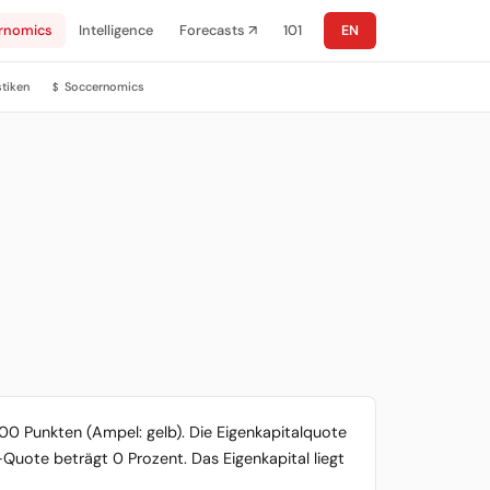
rnomics
Intelligence
Forecasts ↗
101
EN
stiken
Soccernomics
$
100 Punkten (Ampel: gelb). Die Eigenkapitalquote
-Quote beträgt 0 Prozent. Das Eigenkapital liegt