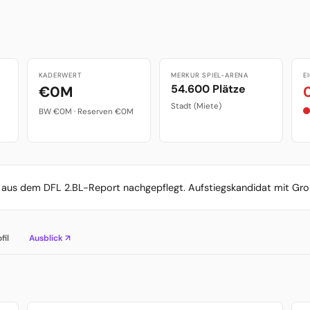
KADERWERT
MERKUR SPIEL-ARENA
E
54.600 Plätze
€0M
Stadt (Miete)
BW €0M · Reserven €0M
aus dem DFL 2.BL-Report nachgepflegt. Aufstiegskandidat mit Gro
fil
Ausblick ↗