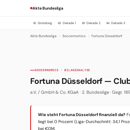
Akte Bundesliga
Gründung
Dekade 1
Dekade 2
Dekade 3
01
02
03
04
Akte Bundesliga
›
Soccernomics
›
Fortuna Düsseldorf
SOCCERNOMICS · BILANZANALYSE
Fortuna Düsseldorf — Cl
e.V. / GmbH & Co. KGaA · 2. Bundesliga · Gegr. 1
Wie steht Fortuna Düsseldorf finanziell da?
Fo
liegt bei 0 Prozent (Liga-Durchschnitt: 34,1 Pro
bei €0M.