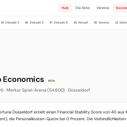
Hub
Die Akte
Vereine
Socce
Dekade 4
Dekade 5
Dekade 6
Aktuell
Vereine
Stati
05
06
07
08
09
10
ub Economics
BETA
895 · Merkur Spiel-Arena (54.600) · Düsseldorf
rtuna Düsseldorf erzielt einen Financial Stability Score von 40 aus 
zent), die Personalkosten-Quote bei 0 Prozent. Die Verbindlichkeiten